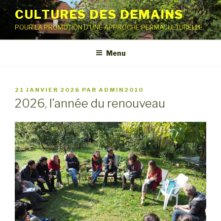
Aller
CULTURES DES DEMAINS
au
POUR LA PROMOTION D'UNE APPROCHE PERMACULTURELLE
contenu
principal
Menu
PUBLIÉ
21 JANVIER 2026
PAR
ADMIN2010
LE
2026, l’année du renouveau