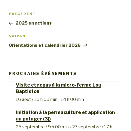
Navigation
Article
PRÉCÉDENT
de
précédent
2025 en actions
l’article
Article
SUIVANT
suivant
Orientations et calendrier 2026
PROCHAINS ÉVÈNEMENTS
Visite et repas à la micro-ferme Lou
Baptistou
16 août / 10 h 00 min
-
14 h 00 min
Initiation à la permaculture et application
au potager (3j)
25 septembre / 9 h 00 min
-
27 septembre / 17 h