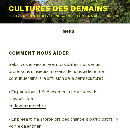
Aller
CULTURES DES DEMAINS
au
POUR LA PROMOTION D'UNE APPROCHE PERMACULTURELLE
contenu
principal
Menu
COMMENT NOUS AIDER
Selon vos envies et vos possibilités, nous vous
proposons plusieurs moyens de nous aider et de
contribuer ainsi à la diffusion de la permaculture :
⦁ En participant bénévolement aux actions de
l’association
⇒
devenir membre
⦁ En prêtant main forte lors des chantiers participatifs ⇒
voir le calendrier