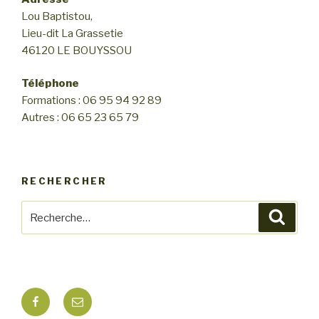
Lou Baptistou,
Lieu-dit La Grassetie
46120 LE BOUYSSOU
Téléphone
Formations : 06 95 94 92 89
Autres : 06 65 23 65 79
RECHERCHER
Recherche
Reche
pour
:
Facebook
E-
mail