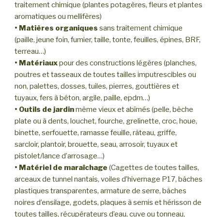
traitement chimique (plantes potagères, fleurs et plantes
aromatiques ou mellifères)
•
Matières organiques
sans traitement chimique
(paille, jeune foin, fumier, taille, tonte, feuilles, épines, BRF,
terreau…)
•
Matériaux
pour des constructions légères (planches,
poutres et tasseaux de toutes tailles imputrescibles ou
non, palettes, dosses, tuiles, pierres, gouttières et
tuyaux, fers à béton, argile, paille, epdm…)
•
Outils de jardin
même vieux et abîmés (pelle, bêche
plate ou à dents, louchet, fourche, grelinette, croc, houe,
binette, serfouette, ramasse feuille, râteau, griffe,
sarcloir, plantoir, brouette, seau, arrosoir, tuyaux et
pistolet/lance d’arrosage…)
•
Matériel de maraîchage
(Cagettes de toutes tailles,
arceaux de tunnel nantais, voiles d’hivernage P17, bâches
plastiques transparentes, armature de serre, bâches
noires d’ensilage, godets, plaques à semis et hérisson de
toutes tailles, récupérateurs d’eau, cuve ou tonneau,