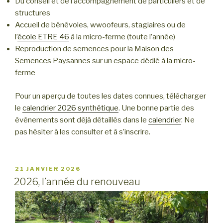
Du conseil et de l’accompagnement de particuliers et de
structures
Accueil de bénévoles, wwoofeurs, stagiaires ou de
l’
école ETRE 46
à la micro-ferme (toute l’année)
Reproduction de semences pour la Maison des
Semences Paysannes sur un espace dédié à la micro-
ferme
Pour un aperçu de toutes les dates connues, télécharger
le
calendrier 2026 synthétique
. Une bonne partie des
évènements sont déjà détaillés dans le
calendrier
. Ne
pas hésiter à les consulter et à s’inscrire.
PUBLIÉ
21 JANVIER 2026
LE
2026, l’année du renouveau