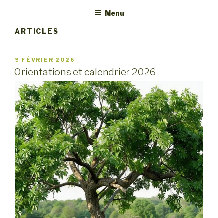
Menu
ARTICLES
PUBLIÉ
9 FÉVRIER 2026
LE
Orientations et calendrier 2026