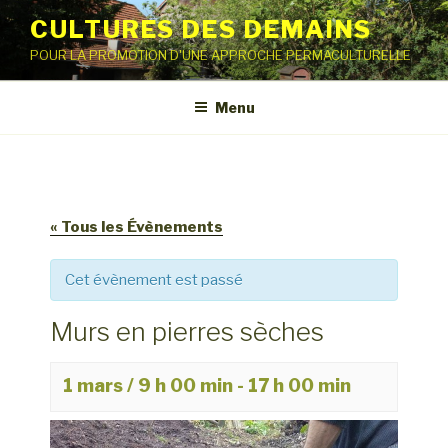
Aller
CULTURES DES DEMAINS
au
POUR LA PROMOTION D'UNE APPROCHE PERMACULTURELLE
contenu
principal
Menu
« Tous les Évènements
Cet évènement est passé
Murs en pierres sèches
1 mars / 9 h 00 min
-
17 h 00 min