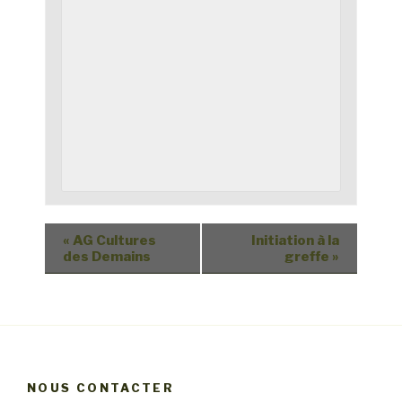
«
AG Cultures
Initiation à la
des Demains
greffe
»
NOUS CONTACTER