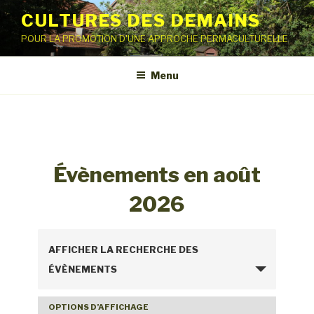
Aller
CULTURES DES DEMAINS
au
POUR LA PROMOTION D'UNE APPROCHE PERMACULTURELLE
contenu
principal
Menu
Évènements en août
2026
R
AFFICHER LA RECHERCHE DES
e
ÉVÈNEMENTS
c
h
OPTIONS D’AFFICHAGE
N