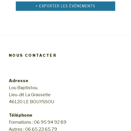
n
m
v
n
+ EXPORTER LES ÉVÈNEMENTS
e
d
è
n
e
e
t
n
m
s
v
e
e
u
m
n
e
e
t
s
n
NOUS CONTACTER
É
t
v
s
è
Adresse
n
Lou Baptistou,
e
Lieu-dit La Grassetie
m
46120 LE BOUYSSOU
e
n
Téléphone
Formations : 06 95 94 92 89
t
Autres : 06 65 23 65 79