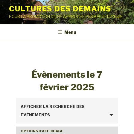
Aller
CULTURES DES DEMAINS
au
POUR LA PROMOTION D'UNE APPROCHE PERMACULTURELLE
contenu
principal
Menu
Évènements le 7
février 2025
R
AFFICHER LA RECHERCHE DES
e
ÉVÈNEMENTS
c
h
OPTIONS D’AFFICHAGE
N