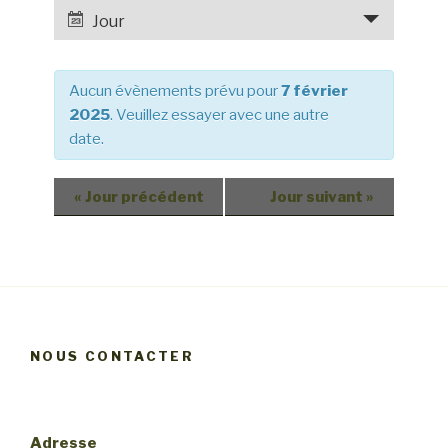
e
a
Jour
r
v
c
i
h
Aucun évènements prévu pour
7 février
g
e
2025
. Veuillez essayer avec une autre
a
date.
e
t
t
i
o
n
«
Jour précédent
Jour suivant
»
n
a
d
v
e
i
v
g
u
a
e
NOUS CONTACTER
t
s
i
é
v
o
Adresse
è