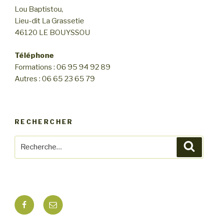
n
Lou Baptistou,
n
d
Lieu-dit La Grassetie
e
e
46120 LE BOUYSSOU
m
v
e
u
Téléphone
n
Formations : 06 95 94 92 89
e
t
Autres : 06 65 23 65 79
s
É
v
RECHERCHER
è
n
Recherche
Reche
e
pour
m
:
e
n
Facebook
E-
t
mail