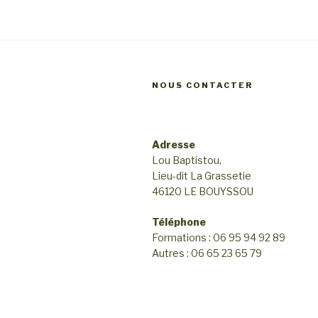
a
v
v
u
e
i
s
NOUS CONTACTER
g
é
a
v
t
è
Adresse
Lou Baptistou,
i
n
Lieu-dit La Grassetie
e
o
46120 LE BOUYSSOU
m
n
Téléphone
e
Formations : 06 95 94 92 89
d
n
Autres : 06 65 23 65 79
e
t
v