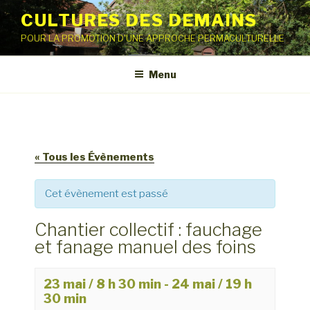
Aller
CULTURES DES DEMAINS
au
POUR LA PROMOTION D'UNE APPROCHE PERMACULTURELLE
contenu
principal
Menu
« Tous les Évènements
Cet évènement est passé
Chantier collectif : fauchage
et fanage manuel des foins
23 mai / 8 h 30 min
-
24 mai / 19 h
30 min