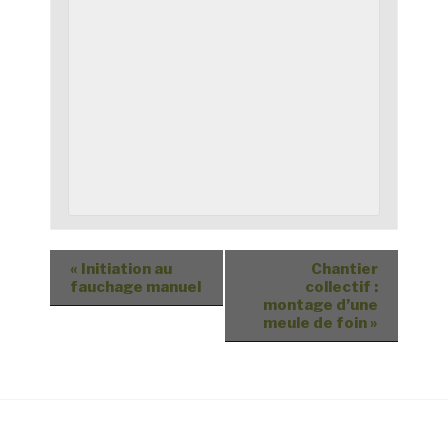
«
Initiation au
Chantier
fauchage manuel
collectif :
montage d’une
meule de foin
»