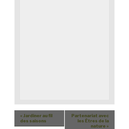
«
Jardiner au fil
Partenariat avec
des saisons
les Êtres de la
nature
»