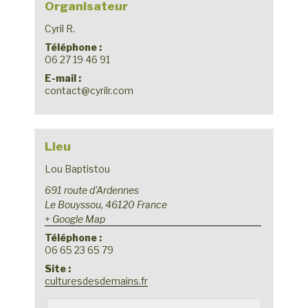
Organisateur
Cyril R.
Téléphone :
06 27 19 46 91
E-mail :
contact@cyrilr.com
Lieu
Lou Baptistou
691 route d'Ardennes
Le Bouyssou
,
46120
France
+ Google Map
Téléphone :
06 65 23 65 79
Site :
culturesdesdemains.fr