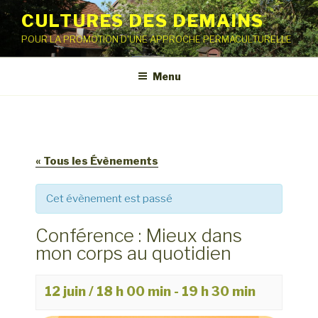
Aller
CULTURES DES DEMAINS
au
POUR LA PROMOTION D'UNE APPROCHE PERMACULTURELLE
contenu
principal
Menu
« Tous les Évènements
Cet évènement est passé
Conférence : Mieux dans
mon corps au quotidien
12 juin / 18 h 00 min
-
19 h 30 min