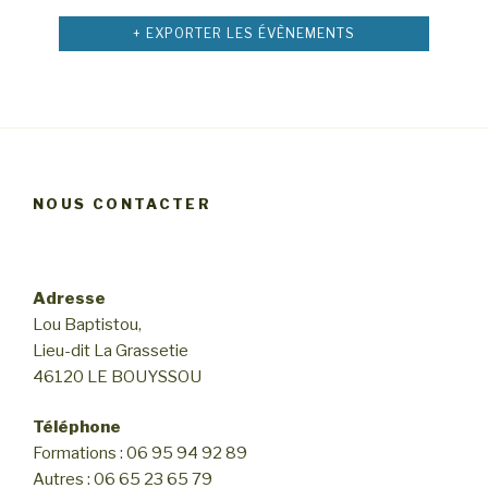
mon
corps
+ EXPORTER LES ÉVÈNEMENTS
au
quotidien »
NOUS CONTACTER
Adresse
Lou Baptistou,
Lieu-dit La Grassetie
46120 LE BOUYSSOU
Téléphone
Formations : 06 95 94 92 89
Autres : 06 65 23 65 79