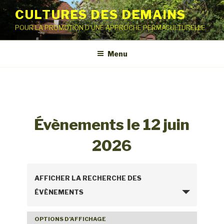
Aller
CULTURES DES DEMAINS
au
POUR LA PROMOTION D'UNE APPROCHE PERMACULTURELLE
contenu
principal
Menu
Évènements le 12 juin
2026
R
AFFICHER LA RECHERCHE DES
e
ÉVÈNEMENTS
c
h
OPTIONS D’AFFICHAGE
N