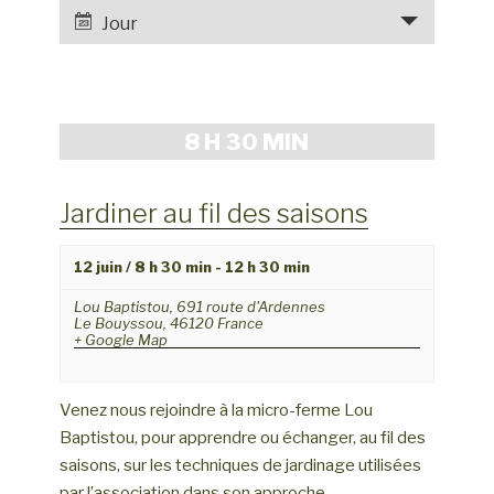
e
a
Jour
r
v
c
i
h
g
e
a
8 H 30 MIN
e
t
t
i
Jardiner au fil des saisons
o
n
n
a
12 juin / 8 h 30 min
-
12 h 30 min
d
v
e
Lou Baptistou,
691 route d'Ardennes
i
Le Bouyssou
,
46120
France
v
g
+ Google Map
u
a
e
t
s
Venez nous rejoindre à la micro-ferme Lou
i
é
Baptistou, pour apprendre ou échanger, au fil des
v
o
saisons, sur les techniques de jardinage utilisées
è
par l’association dans son approche