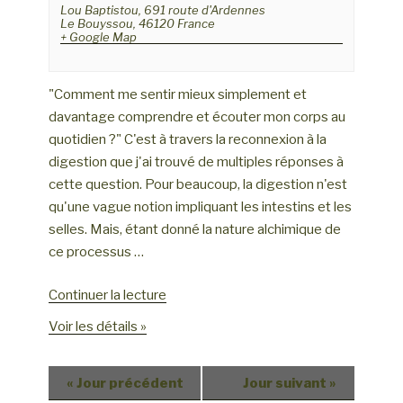
s
Lou Baptistou,
691 route d'Ardennes
Le Bouyssou
,
46120
France
+ Google Map
"Comment me sentir mieux simplement et
davantage comprendre et écouter mon corps au
quotidien ?" C'est à travers la reconnexion à la
digestion que j'ai trouvé de multiples réponses à
cette question. Pour beaucoup, la digestion n'est
qu'une vague notion impliquant les intestins et les
selles. Mais, étant donné la nature alchimique de
ce processus …
de
Continuer la lecture
« Conférence
Voir les détails »
:
Mieux
«
Jour précédent
Jour suivant
»
dans