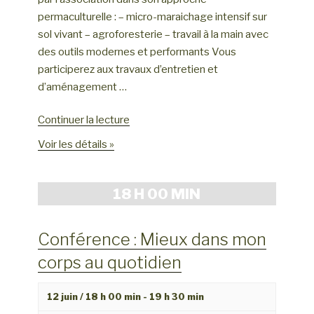
n
n
permaculturelle : – micro-maraichage intensif sur
d
e
sol vivant – agroforesterie – travail à la main avec
e
m
des outils modernes et performants Vous
v
e
participerez aux travaux d’entretien et
u
n
d’aménagement …
e
t
s
de
Continuer la lecture
« Jardiner
É
Voir les détails »
au
v
fil
è
des
18 H 00 MIN
n
saisons »
e
Conférence : Mieux dans mon
m
e
corps au quotidien
n
t
12 juin / 18 h 00 min
-
19 h 30 min