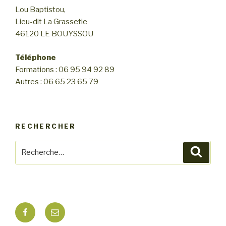
n
Lou Baptistou,
n
d
Lieu-dit La Grassetie
e
e
46120 LE BOUYSSOU
m
v
e
u
Téléphone
n
Formations : 06 95 94 92 89
e
t
Autres : 06 65 23 65 79
s
É
v
RECHERCHER
è
n
Recherche
Reche
e
pour
m
:
e
n
Facebook
E-
t
mail