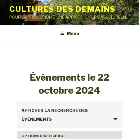
Aller
CULTURES DES DEMAINS
au
POUR LA PROMOTION D'UNE APPROCHE PERMACULTURELLE
contenu
principal
Menu
Évènements le 22
octobre 2024
R
AFFICHER LA RECHERCHE DES
e
ÉVÈNEMENTS
c
h
OPTIONS D’AFFICHAGE
N