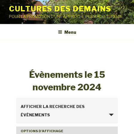
Aller
CULTURES DES DEMAINS
au
POUR LA PROMOTION D'UNE APPROCHE PERMACULTURELLE
contenu
principal
Menu
Évènements le 15
novembre 2024
R
AFFICHER LA RECHERCHE DES
e
ÉVÈNEMENTS
c
h
OPTIONS D’AFFICHAGE
N