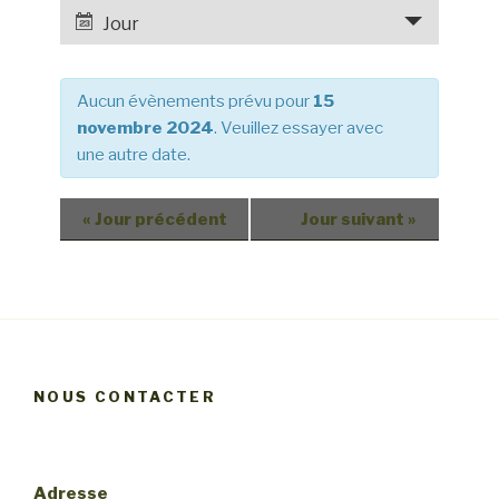
e
a
Jour
r
v
c
i
h
Aucun évènements prévu pour
15
g
e
novembre 2024
. Veuillez essayer avec
a
une autre date.
e
t
t
i
o
n
«
Jour précédent
Jour suivant
»
n
a
d
v
e
i
v
g
u
a
e
NOUS CONTACTER
t
s
i
é
v
o
Adresse
è