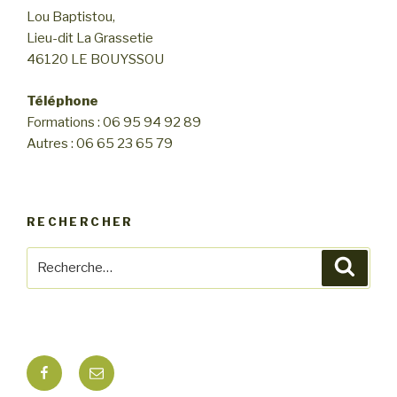
n
Lou Baptistou,
n
d
Lieu-dit La Grassetie
e
e
46120 LE BOUYSSOU
m
v
e
u
Téléphone
n
Formations : 06 95 94 92 89
e
t
Autres : 06 65 23 65 79
s
É
v
RECHERCHER
è
n
Recherche
Reche
e
pour
m
:
e
n
Facebook
E-
t
mail