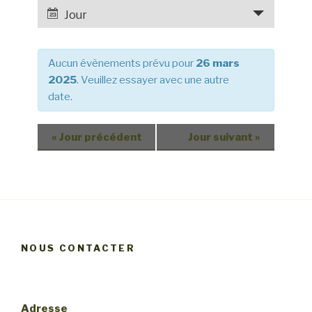
e
a
Jour
r
v
c
i
h
Aucun évènements prévu pour
26 mars
g
e
2025
. Veuillez essayer avec une autre
a
date.
e
t
t
i
o
n
«
Jour précédent
Jour suivant
»
n
a
d
v
e
i
v
g
u
a
e
NOUS CONTACTER
t
s
i
é
v
o
Adresse
è