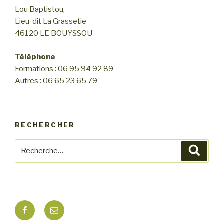
n
Lou Baptistou,
n
d
Lieu-dit La Grassetie
e
e
46120 LE BOUYSSOU
m
v
e
u
Téléphone
n
Formations : 06 95 94 92 89
e
t
Autres : 06 65 23 65 79
s
É
v
RECHERCHER
è
n
Recherche
Reche
e
pour
m
:
e
n
Facebook
E-
t
mail