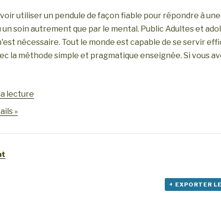
voir utiliser un pendule de façon fiable pour répondre à une 
 un soin autrement que par le mental. Public Adultes et ad
'est nécessaire. Tout le monde est capable de se servir ef
ec la méthode simple et pragmatique enseignée. Si vous av
de
a lecture
« Initiation
ails »
à
la
radiesthésie »
nt
+ EXPORTER L