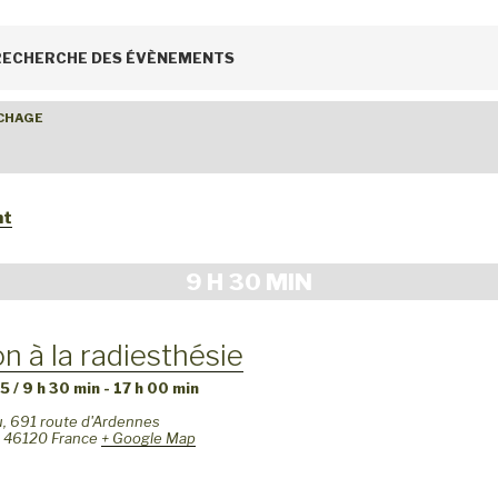
 RECHERCHE DES ÉVÈNEMENTS
ICHAGE
nt
9 H 30 MIN
ion à la radiesthésie
5 / 9 h 30 min
-
17 h 00 min
u,
691 route d'Ardennes
46120
France
+ Google Map