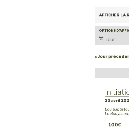
R
AFFICHER LA
e
c
OPTIONS D’AFF
N
Jour
h
a
v
e
«
Jour précéde
i
r
g
c
a
h
t
Initiat
e
i
20 avril 202
o
e
Lou Baptisto
n
t
Le Bouyssou
,
d
n
100€
e