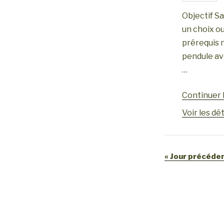
a
v
Objectif Sa
v
u
un choix ou
e
prérequis n
i
pendule av
s
g
…
é
a
v
Continuer l
t
è
Voir les dét
i
n
e
o
m
n
«
Jour précéde
e
d
n
e
t
v