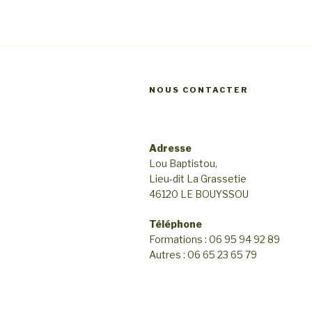
u
e
s
É
NOUS CONTACTER
v
è
Adresse
n
Lou Baptistou,
e
Lieu-dit La Grassetie
46120 LE BOUYSSOU
m
Téléphone
e
Formations : 06 95 94 92 89
n
Autres : 06 65 23 65 79
t
s