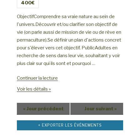
n
400€
n
d
e
ObjectifComprendre sa vraie nature au sein de
e
m
l'univers.Découvrir et/ou clarifier son objectif de
v
e
vie (on parle aussi de mission de vie ou de rêve en
u
n
permaculture).Se définir un plan d'actions concret
e
t
pour s'élever vers cet objectif. PublicAdultes en
s
recherche de sens dans leur vie, souhaitant y voir
É
plus clair sur qui ils sont et pourquoi …
v
de
Continuer la lecture
è
« Permaculture
n
Voir les détails »
humaine
e
:
m
«
Jour précédent
Jour suivant
»
Connaître
e
/
n
clarifier
+ EXPORTER LES ÉVÈNEMENTS
t
son