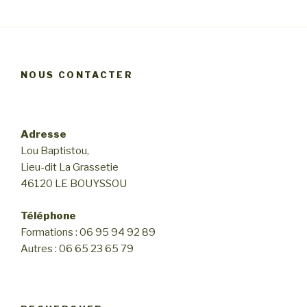
s
objectif
de
vie
(4j) »
NOUS CONTACTER
Adresse
Lou Baptistou,
Lieu-dit La Grassetie
46120 LE BOUYSSOU
Téléphone
Formations : 06 95 94 92 89
Autres : 06 65 23 65 79