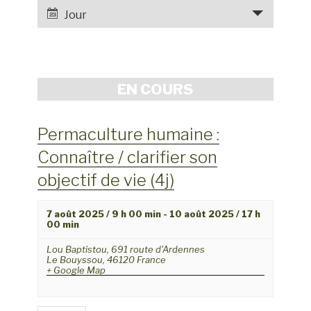
e
a
Jour
r
v
c
i
h
g
e
a
EN COURS
e
t
t
i
Permaculture humaine :
o
n
n
Connaître / clarifier son
a
d
v
objectif de vie (4j)
e
i
v
g
7 août 2025 / 9 h 00 min
-
10 août 2025 / 17 h
u
00 min
a
e
Lou Baptistou,
691 route d'Ardennes
t
s
Le Bouyssou
,
46120
France
+ Google Map
i
é
v
o
è