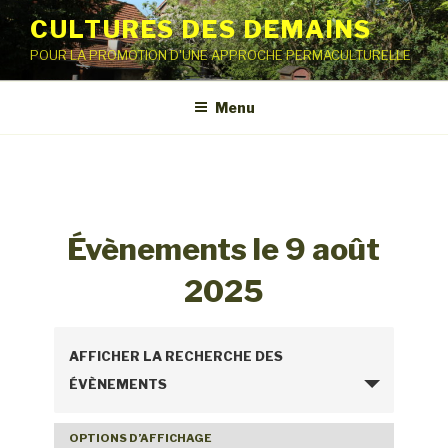
Aller
CULTURES DES DEMAINS
au
POUR LA PROMOTION D'UNE APPROCHE PERMACULTURELLE
contenu
principal
Menu
Évènements le 9 août
2025
R
AFFICHER LA RECHERCHE DES
e
ÉVÈNEMENTS
c
h
OPTIONS D’AFFICHAGE
N