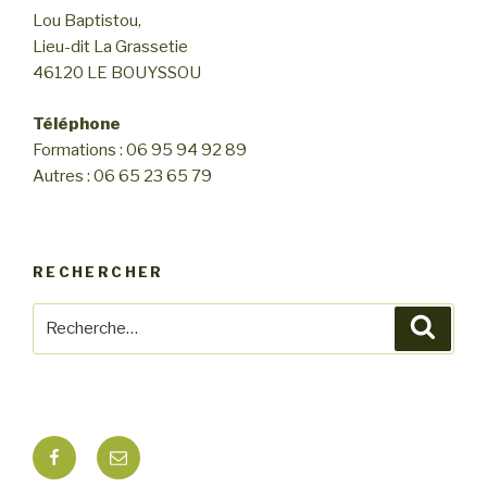
n
Lou Baptistou,
n
d
Lieu-dit La Grassetie
e
e
46120 LE BOUYSSOU
m
v
e
u
Téléphone
n
Formations : 06 95 94 92 89
e
t
Autres : 06 65 23 65 79
s
É
v
RECHERCHER
è
n
Recherche
Reche
e
pour
m
:
e
n
Facebook
E-
t
mail