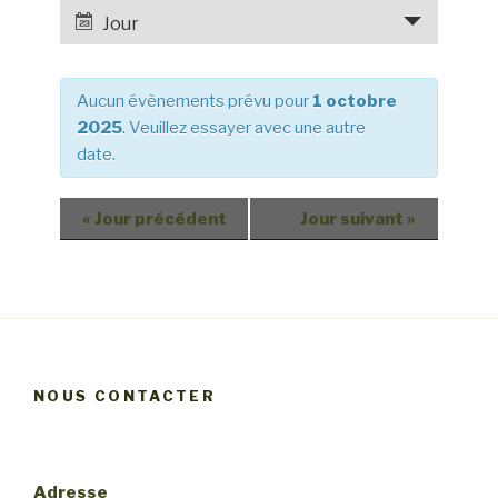
e
a
Jour
r
v
c
i
h
Aucun évènements prévu pour
1 octobre
g
e
2025
. Veuillez essayer avec une autre
a
date.
e
t
t
i
o
n
«
Jour précédent
Jour suivant
»
n
a
d
v
e
i
v
g
u
a
e
NOUS CONTACTER
t
s
i
é
v
o
Adresse
è