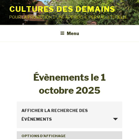
Aller
CULTURES DES DEMAINS
au
POUR LA PROMOTION D'UNE APPROCHE PERMACULTURELLE
contenu
principal
Menu
Évènements le 1
octobre 2025
R
AFFICHER LA RECHERCHE DES
e
ÉVÈNEMENTS
c
h
OPTIONS D’AFFICHAGE
N