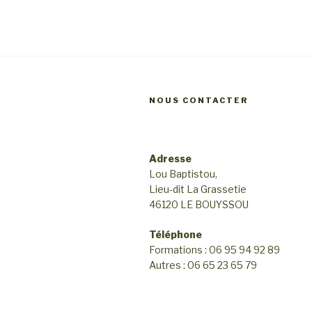
a
v
v
u
e
i
s
g
é
NOUS CONTACTER
a
v
t
è
Adresse
i
n
Lou Baptistou,
e
o
Lieu-dit La Grassetie
m
46120 LE BOUYSSOU
n
e
Téléphone
d
n
Formations : 06 95 94 92 89
e
Autres : 06 65 23 65 79
t
v