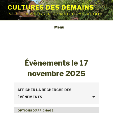
Aller
CULTURES DES DEMAINS
au
POUR LA PROMOTION D'UNE APPROCHE PERMACULTURELLE
contenu
principal
Menu
Évènements le 17
novembre 2025
R
AFFICHER LA RECHERCHE DES
e
ÉVÈNEMENTS
c
h
OPTIONS D’AFFICHAGE
N