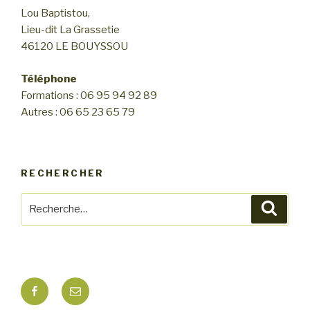
n
Lou Baptistou,
n
d
Lieu-dit La Grassetie
e
e
46120 LE BOUYSSOU
m
v
e
u
Téléphone
n
Formations : 06 95 94 92 89
e
t
Autres : 06 65 23 65 79
s
É
v
RECHERCHER
è
n
Recherche
Reche
e
pour
m
:
e
n
Facebook
E-
t
mail