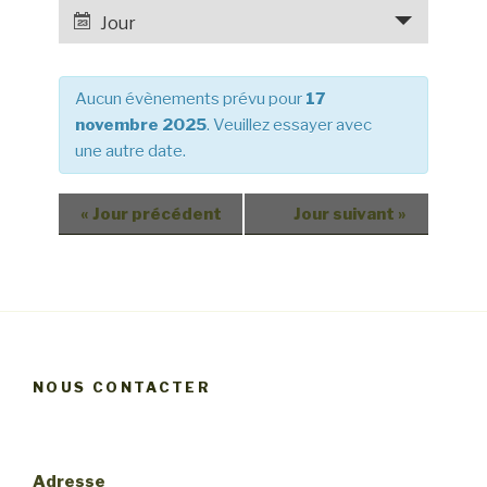
e
a
Jour
r
v
c
i
h
Aucun évènements prévu pour
17
g
e
novembre 2025
. Veuillez essayer avec
a
une autre date.
e
t
t
i
o
n
«
Jour précédent
Jour suivant
»
n
a
d
v
e
i
v
g
u
a
e
NOUS CONTACTER
t
s
i
é
v
o
Adresse
è