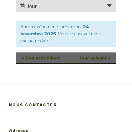
e
a
Jour
r
v
c
i
h
Aucun évènements prévu pour
24
g
e
novembre 2025
. Veuillez essayer avec
a
une autre date.
e
t
t
i
o
n
«
Jour précédent
Jour suivant
»
n
a
d
v
e
i
v
g
u
a
e
NOUS CONTACTER
t
s
i
é
v
o
Adresse
è