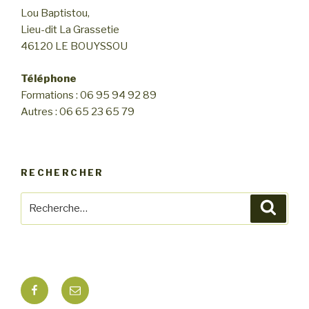
n
Lou Baptistou,
n
d
Lieu-dit La Grassetie
e
e
46120 LE BOUYSSOU
m
v
e
u
Téléphone
n
Formations : 06 95 94 92 89
e
t
Autres : 06 65 23 65 79
s
É
v
RECHERCHER
è
n
Recherche
Reche
e
pour
m
:
e
n
Facebook
E-
t
mail