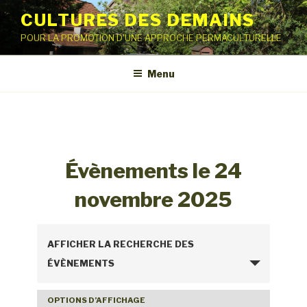
Aller
CULTURES DES DEMAINS
au
POUR LA PROMOTION D'UNE APPROCHE PERMACULTURELLE
contenu
principal
Menu
Évènements le 24
novembre 2025
R
AFFICHER LA RECHERCHE DES
e
ÉVÈNEMENTS
c
h
OPTIONS D’AFFICHAGE
N