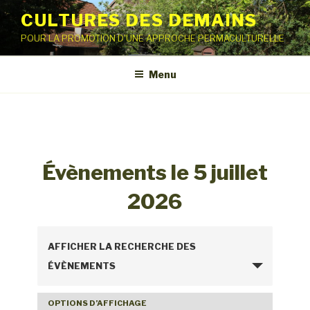
Aller
CULTURES DES DEMAINS
au
POUR LA PROMOTION D'UNE APPROCHE PERMACULTURELLE
contenu
principal
Menu
Évènements le 5 juillet
2026
R
AFFICHER LA RECHERCHE DES
e
ÉVÈNEMENTS
c
h
OPTIONS D’AFFICHAGE
N