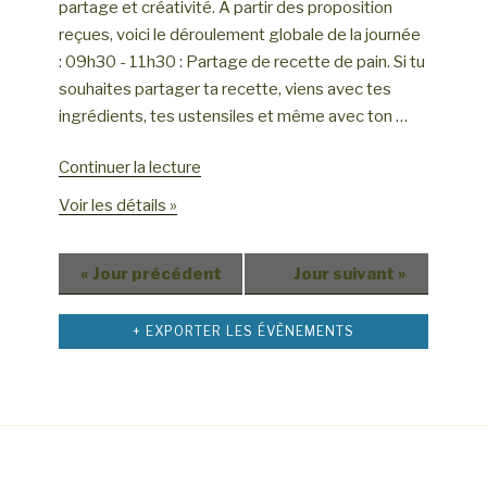
n
partage et créativité. A partir des proposition
n
d
reçues, voici le déroulement globale de la journée
e
e
: 09h30 - 11h30 : Partage de recette de pain. Si tu
m
souhaites partager ta recette, viens avec tes
v
e
ingrédients, tes ustensiles et même avec ton …
u
n
e
t
de
Continuer la lecture
s
« Fête
Voir les détails »
É
de
v
l’association
«
Jour précédent
Jour suivant
»
è
Cultures
de
n
Demains »
+ EXPORTER LES ÉVÈNEMENTS
e
m
e
n
t