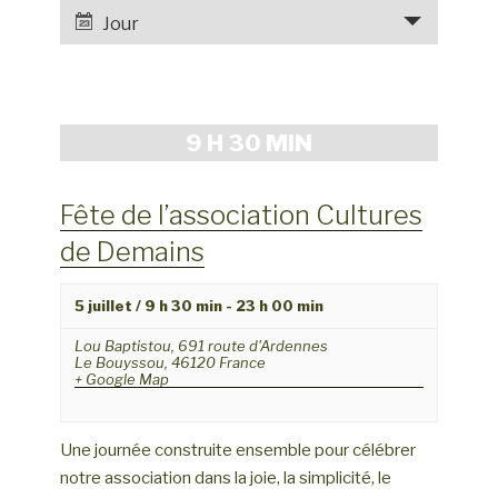
e
a
Jour
r
v
c
i
h
g
e
a
9 H 30 MIN
e
t
t
i
Fête de l’association Cultures
o
n
n
de Demains
a
d
v
e
5 juillet / 9 h 30 min
-
23 h 00 min
i
v
g
Lou Baptistou,
691 route d'Ardennes
u
Le Bouyssou
,
46120
France
a
+ Google Map
e
t
s
i
é
Une journée construite ensemble pour célébrer
v
o
notre association dans la joie, la simplicité, le
è