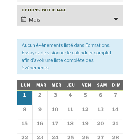
h
OPTIONS D’AFFICHAGE
N
e
a
Mois
r
v
c
i
h
g
Aucun évènements listé dans Formations.
e
a
Essayez de visionner le calendrier complet
e
t
afin d’avoir une liste complète des
t
i
évènements.
o
n
n
C
a
LUN
MAR
MER
JEU
VEN
SAM
DIM
d
a
v
C
1
2
3
4
5
6
7
e
a
l
i
v
l
e
8
9
10
11
12
13
14
g
e
u
n
n
a
e
15
16
17
18
19
20
21
d
d
t
s
r
r
i
i
é
22
23
24
25
26
27
28