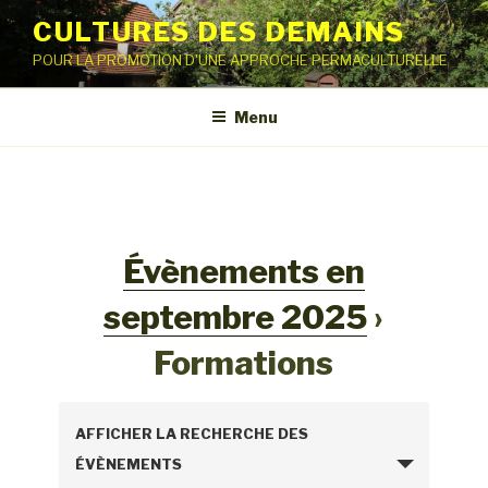
Aller
CULTURES DES DEMAINS
au
POUR LA PROMOTION D'UNE APPROCHE PERMACULTURELLE
contenu
principal
Menu
Évènements en
septembre 2025
›
Formations
R
AFFICHER LA RECHERCHE DES
e
ÉVÈNEMENTS
c