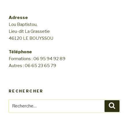
v
o
è
n
Adresse
n
d
Lou Baptistou,
e
e
Lieu-dit La Grassetie
m
v
46120 LE BOUYSSOU
e
u
n
Téléphone
e
t
Formations : 06 95 94 92 89
s
Autres : 06 65 23 65 79
É
v
è
RECHERCHER
n
e
Recherche
Reche
m
pour
:
e
n