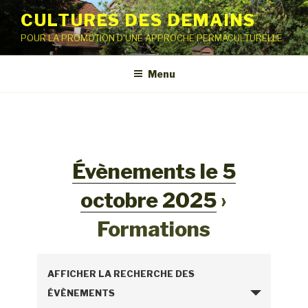
Aller
CULTURES DES DEMAINS
au
POUR LA PROMOTION D'UNE APPROCHE PERMACULTURELLE
contenu
principal
Menu
Évènements le 5
octobre 2025
›
Formations
R
AFFICHER LA RECHERCHE DES
e
ÉVÈNEMENTS
c