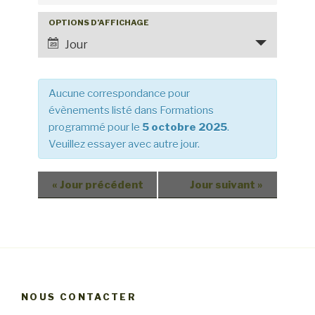
h
OPTIONS D’AFFICHAGE
N
e
a
Jour
r
v
c
i
h
Aucune correspondance pour
g
e
évènements listé dans Formations
a
programmé pour le
5 octobre 2025
.
e
t
Veuillez essayer avec autre jour.
t
i
o
n
n
«
Jour précédent
Jour suivant
»
a
d
v
e
i
v
g
u
a
e
t
s
NOUS CONTACTER
i
é