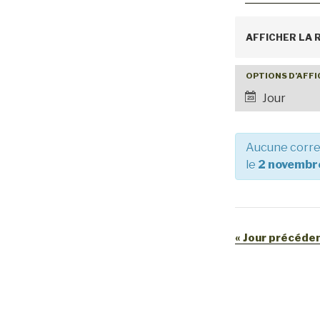
R
AFFICHER LA
e
c
OPTIONS D’AFF
N
Jour
h
a
v
e
i
Aucune corre
r
le
2 novembr
g
c
a
h
t
e
i
«
Jour précéde
o
e
n
t
d
n
e