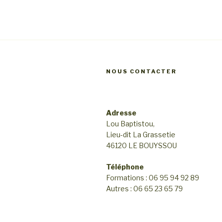
a
v
v
u
e
i
s
g
é
NOUS CONTACTER
a
v
t
è
Adresse
i
n
Lou Baptistou,
e
o
Lieu-dit La Grassetie
m
46120 LE BOUYSSOU
n
e
Téléphone
d
n
Formations : 06 95 94 92 89
e
Autres : 06 65 23 65 79
t
v